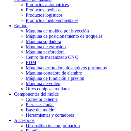
Productos automotrices
Productos médicos
Productos logísticos
Productos medioambientales
Equipo
Máquina de moldeo por inyección
Máquina de posicionamiento de troqueles
Máquina sopladora
Máquina de extrusión
Máquina perforadora
Centro de mecanizado CNC
EDM
Máquina perforadora de agujeros profundos
Máquina cortadora de alambre
Máquina de fundición a presión
Máquina de volteo
Otros equipos auxiliares
Componentes del molde
Corredor caliente
Piezas estándar
Base del molde
Herramientas y cortadores
Accesorios
Dispositivo de comprobación
Plantilla