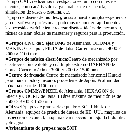
Equipo CAE: realizamos investigaciones junto con nuestros
clientes, como análisis de carga, análisis de resistencia,
simulación de gases o espuma, etc.
Equipo de diseño de moldes: gracias a nuestra amplia experiencia
y a un software profesional, podemos responder rápidamente a
las necesidades del cliente y crear diseños fáciles de mecanizar,
fáciles de usar, fáciles de mantener y seguros para la producción.
■
Grupos CNC de 5 ejes:
DMG de Alemania, OKUMA y
MAKINO de Japón, FIDIA de Italia. Carrera máxima: 4000 ×
2000 × 1100 mm.
■
Grupos de música electrónica:
Centro de mecanizado por
electroerosión de doble y cuádruple extremo DAEHAN de
Corea. Carrera máxima: 3000 × 2000 × 1500 mm.
■
Centro de fresado:
Centro de mecanizado horizontal Kuraki
para mandrinado y fresado, procedente de Japón. Profundidad
máxima de corte: 1100 mm.
■
Grupos CMM:
WENZEL de Alemania, HEXAGON de
Suecia y COORD de Italia. El área máxima de medición es de
2500 × 3300 × 1500 mm.
■
Otros:
Equipos de prueba de equilibrio SCHENCK de
Alemania, equipos de prueba de dureza de EE. UU., máquina de
inspección de caudal, máquina de inspección integrada hidráulica
y de agua.
■
Avistamiento de grupos:
hasta 500T