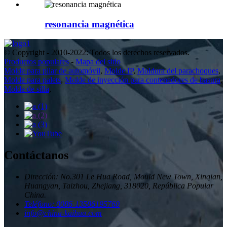
resonancia magnética
© Copyright - 2010-2022: Todos los derechos reservados.
Productos populares
-
Mapa del sitio
Molde para pilar de automóvil
,
Molde IP
,
Moldura del parachoques
,
Molde para palets
,
Molde de inyección para contenedores de basura
,
Molde de silla
,
Contáctanos
Dirección: No.301 Le Hua Road, Mould New Town, Xinqian,
Huangyan, Taizhou, Zhejiang, 318020, República Popular
China.
Teléfono: 0086-13586195760
info@china-kaihua.com