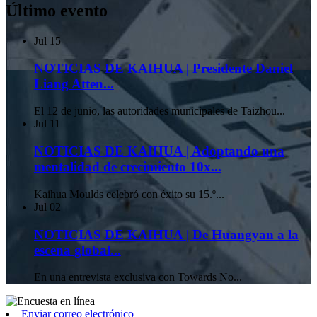
Último evento
Jul
15
NOTICIAS DE KAIHUA | Presidente Daniel
Liang Atten...
El 12 de junio, las autoridades municipales de Taizhou...
Jul
11
NOTICIAS DE KAIHUA | Adoptando una
mentalidad de crecimiento 10x...
Kaihua Moulds celebró con éxito su 15.º...
Jul
02
NOTICIAS DE KAIHUA | De Huangyan a la
escena global...
En una entrevista exclusiva con Towards No...
Enviar correo electrónico