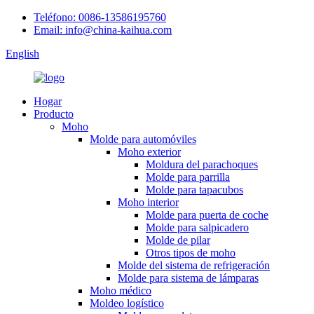
Teléfono: 0086-13586195760
Email: info@china-kaihua.com
English
Hogar
Producto
Moho
Molde para automóviles
Moho exterior
Moldura del parachoques
Molde para parrilla
Molde para tapacubos
Moho interior
Molde para puerta de coche
Molde para salpicadero
Molde de pilar
Otros tipos de moho
Molde del sistema de refrigeración
Molde para sistema de lámparas
Moho médico
Moldeo logístico