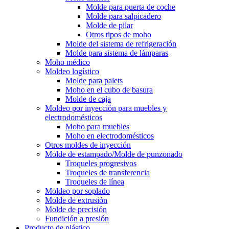
Molde para puerta de coche
Molde para salpicadero
Molde de pilar
Otros tipos de moho
Molde del sistema de refrigeración
Molde para sistema de lámparas
Moho médico
Moldeo logístico
Molde para palets
Moho en el cubo de basura
Molde de caja
Moldeo por inyección para muebles y
electrodomésticos
Moho para muebles
Moho en electrodomésticos
Otros moldes de inyección
Molde de estampado/Molde de punzonado
Troqueles progresivos
Troqueles de transferencia
Troqueles de línea
Moldeo por soplado
Molde de extrusión
Molde de precisión
Fundición a presión
Producto de plástico