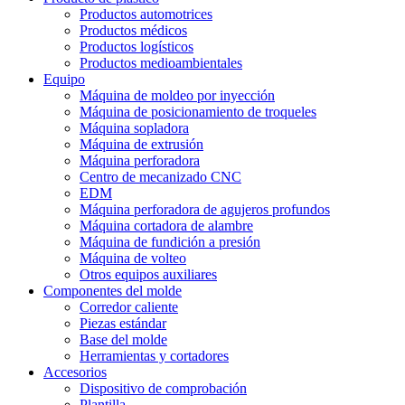
Productos automotrices
Productos médicos
Productos logísticos
Productos medioambientales
Equipo
Máquina de moldeo por inyección
Máquina de posicionamiento de troqueles
Máquina sopladora
Máquina de extrusión
Máquina perforadora
Centro de mecanizado CNC
EDM
Máquina perforadora de agujeros profundos
Máquina cortadora de alambre
Máquina de fundición a presión
Máquina de volteo
Otros equipos auxiliares
Componentes del molde
Corredor caliente
Piezas estándar
Base del molde
Herramientas y cortadores
Accesorios
Dispositivo de comprobación
Plantilla