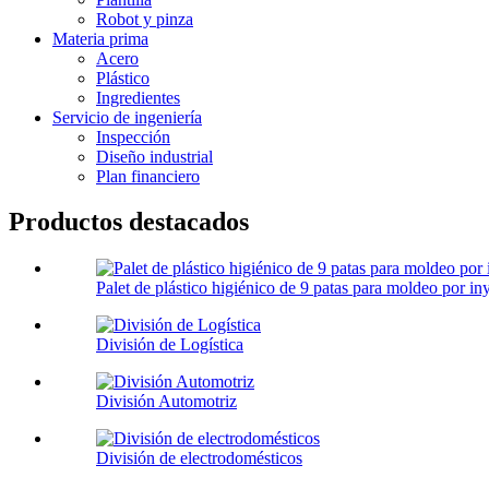
Robot y pinza
Materia prima
Acero
Plástico
Ingredientes
Servicio de ingeniería
Inspección
Diseño industrial
Plan financiero
Productos destacados
Palet de plástico higiénico de 9 patas para moldeo por in
División de Logística
División Automotriz
División de electrodomésticos