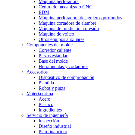
Máquina perforadora
Centro de mecanizado CNC
EDM
Máquina perforadora de agujeros profundos
Máquina cortadora de alambre
Máquina de fundición a presión
Máquina de volteo
Otros equipos auxiliares
Componentes del molde
Corredor caliente
Piezas estándar
Base del molde
Herramientas y cortadores
Accesorios
Dispositivo de comprobación
Plantilla
Robot y pinza
Materia prima
Acero
Plástico
Ingredientes
Servicio de ingeniería
Inspección
Diseño industrial
Plan financiero