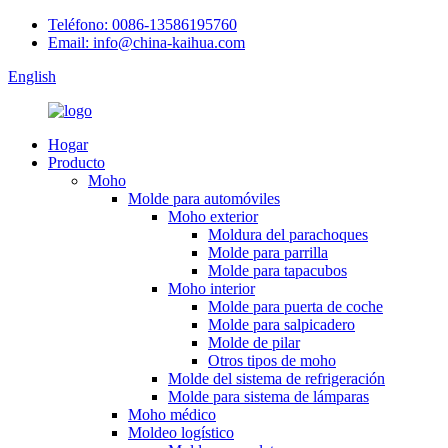
Teléfono: 0086-13586195760
Email: info@china-kaihua.com
English
Hogar
Producto
Moho
Molde para automóviles
Moho exterior
Moldura del parachoques
Molde para parrilla
Molde para tapacubos
Moho interior
Molde para puerta de coche
Molde para salpicadero
Molde de pilar
Otros tipos de moho
Molde del sistema de refrigeración
Molde para sistema de lámparas
Moho médico
Moldeo logístico