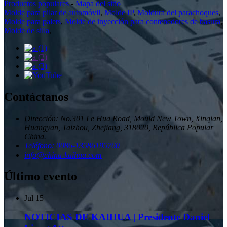
Productos populares
-
Mapa del sitio
Molde para pilar de automóvil
,
Molde IP
,
Moldura del parachoques
,
Molde para palets
,
Molde de inyección para contenedores de basura
,
Molde de silla
,
Contáctanos
Dirección: No.301 Le Hua Road, Mould New Town, Xinqian,
Huangyan, Taizhou, Zhejiang, 318020, República Popular
China.
Teléfono: 0086-13586195760
info@china-kaihua.com
Último evento
Jul
15
NOTICIAS DE KAIHUA | Presidente Daniel