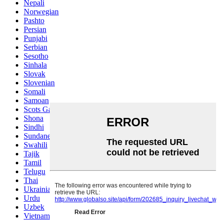
Nepali
Norwegian
Pashto
Persian
Punjabi
Serbian
Sesotho
Sinhala
Slovak
Slovenian
Somali
Samoan
Scots Gaelic
Shona
Sindhi
Sundanese
Swahili
Tajik
Tamil
Telugu
Thai
Ukrainian
Urdu
Uzbek
Vietnamese