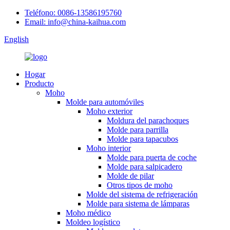
Teléfono: 0086-13586195760
Email: info@china-kaihua.com
English
Hogar
Producto
Moho
Molde para automóviles
Moho exterior
Moldura del parachoques
Molde para parrilla
Molde para tapacubos
Moho interior
Molde para puerta de coche
Molde para salpicadero
Molde de pilar
Otros tipos de moho
Molde del sistema de refrigeración
Molde para sistema de lámparas
Moho médico
Moldeo logístico