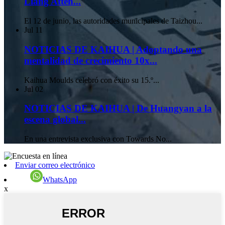
Liang Atten...
El 12 de junio, las autoridades municipales de Taizhou...
Jul
11
NOTICIAS DE KAIHUA | Adoptando una
mentalidad de crecimiento 10x...
Kaihua Moulds celebró con éxito su 15.º...
Jul
02
NOTICIAS DE KAIHUA | De Huangyan a la
escena global...
En una entrevista exclusiva con Towards No...
Enviar correo electrónico
WhatsApp
x