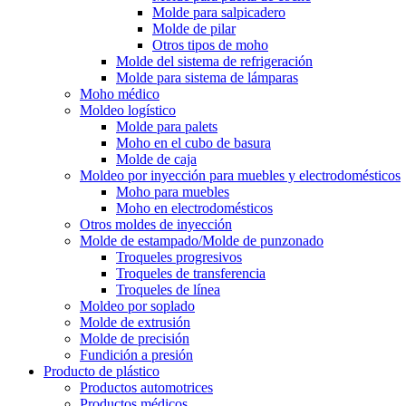
Molde para salpicadero
Molde de pilar
Otros tipos de moho
Molde del sistema de refrigeración
Molde para sistema de lámparas
Moho médico
Moldeo logístico
Molde para palets
Moho en el cubo de basura
Molde de caja
Moldeo por inyección para muebles y electrodomésticos
Moho para muebles
Moho en electrodomésticos
Otros moldes de inyección
Molde de estampado/Molde de punzonado
Troqueles progresivos
Troqueles de transferencia
Troqueles de línea
Moldeo por soplado
Molde de extrusión
Molde de precisión
Fundición a presión
Producto de plástico
Productos automotrices
Productos médicos