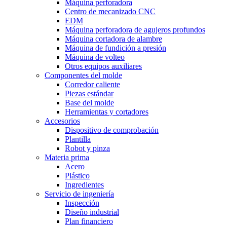
Máquina perforadora
Centro de mecanizado CNC
EDM
Máquina perforadora de agujeros profundos
Máquina cortadora de alambre
Máquina de fundición a presión
Máquina de volteo
Otros equipos auxiliares
Componentes del molde
Corredor caliente
Piezas estándar
Base del molde
Herramientas y cortadores
Accesorios
Dispositivo de comprobación
Plantilla
Robot y pinza
Materia prima
Acero
Plástico
Ingredientes
Servicio de ingeniería
Inspección
Diseño industrial
Plan financiero