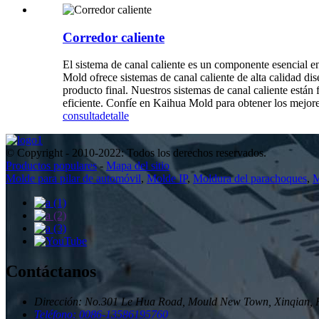
Corredor caliente
El sistema de canal caliente es un componente esencial e
Mold ofrece sistemas de canal caliente de alta calidad di
producto final. Nuestros sistemas de canal caliente están 
eficiente. Confíe en Kaihua Mold para obtener los mejore
consulta
detalle
© Copyright - 2010-2022: Todos los derechos reservados.
Productos populares
-
Mapa del sitio
Molde para pilar de automóvil
,
Molde IP
,
Moldura del parachoques
,
M
Contáctanos
Dirección: No.301 Le Hua Road, Mould New Town, Xinqian, H
Teléfono: 0086-13586195760