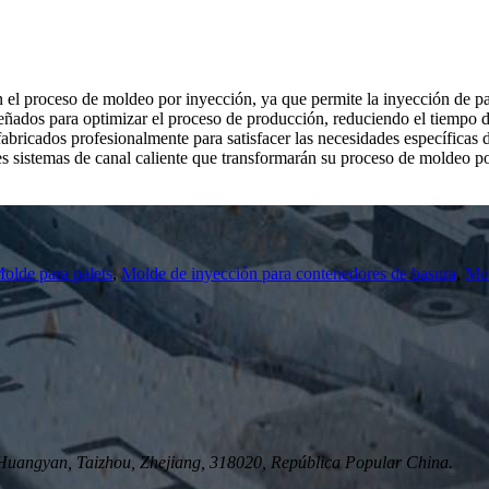
n el proceso de moldeo por inyección, ya que permite la inyección de pa
señados para optimizar el proceso de producción, reduciendo el tiempo d
fabricados profesionalmente para satisfacer las necesidades específicas 
s sistemas de canal caliente que transformarán su proceso de moldeo p
olde para palets
,
Molde de inyección para contenedores de basura
,
Mol
uangyan, Taizhou, Zhejiang, 318020, República Popular China.