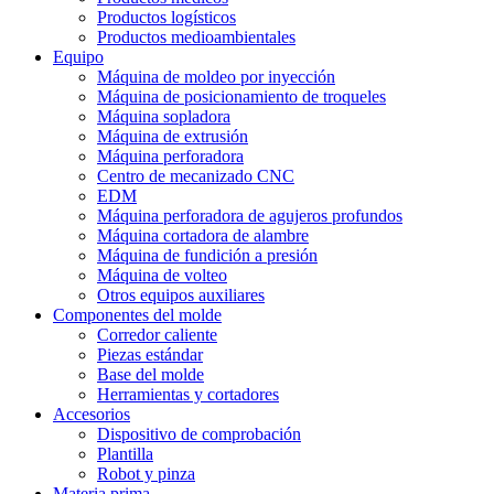
Productos logísticos
Productos medioambientales
Equipo
Máquina de moldeo por inyección
Máquina de posicionamiento de troqueles
Máquina sopladora
Máquina de extrusión
Máquina perforadora
Centro de mecanizado CNC
EDM
Máquina perforadora de agujeros profundos
Máquina cortadora de alambre
Máquina de fundición a presión
Máquina de volteo
Otros equipos auxiliares
Componentes del molde
Corredor caliente
Piezas estándar
Base del molde
Herramientas y cortadores
Accesorios
Dispositivo de comprobación
Plantilla
Robot y pinza
Materia prima