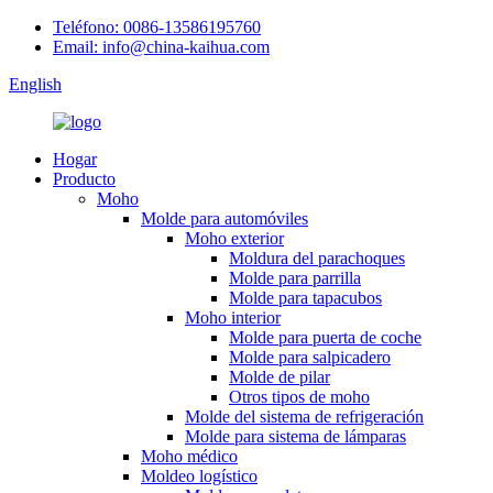
Teléfono: 0086-13586195760
Email: info@china-kaihua.com
English
Hogar
Producto
Moho
Molde para automóviles
Moho exterior
Moldura del parachoques
Molde para parrilla
Molde para tapacubos
Moho interior
Molde para puerta de coche
Molde para salpicadero
Molde de pilar
Otros tipos de moho
Molde del sistema de refrigeración
Molde para sistema de lámparas
Moho médico
Moldeo logístico